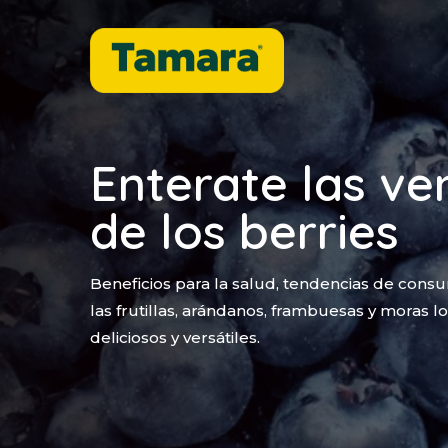
Skip
to
main
content
Enterate las ve
de los berries
Beneficios para la salud, tendencias de cons
las frutillas, arándanos, frambuesas y moras 
deliciosos y versátiles.