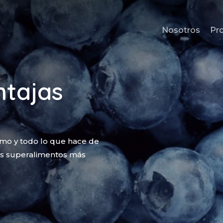
Nosotros
Pr
ntajas
umo y todo lo que hace de
los superalimentos más