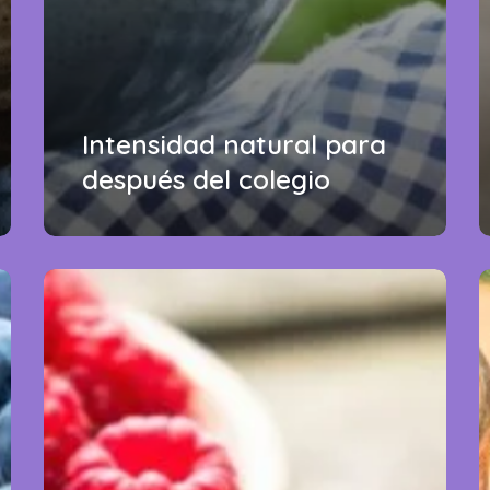
Intensidad natural para
después del colegio
Variedad
L
que
r
enriquece
c
hábitos
f
saludables
s
c
y
f