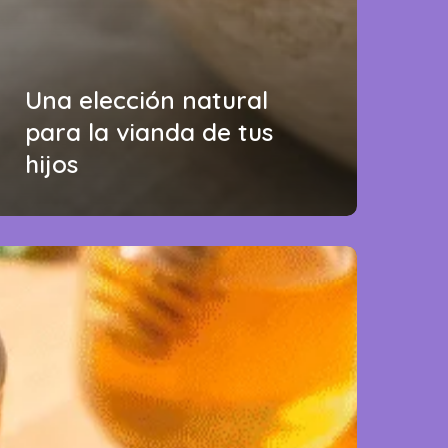
Una elección natural
para la vianda de tus
hijos
imonada
osa
on
rutillas:
abor,
olor
rescura