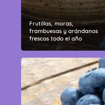
Frutillas, moras,
frambuesas y arándanos
frescos todo el año
Practicidad
y
energía
para
todos
los
días