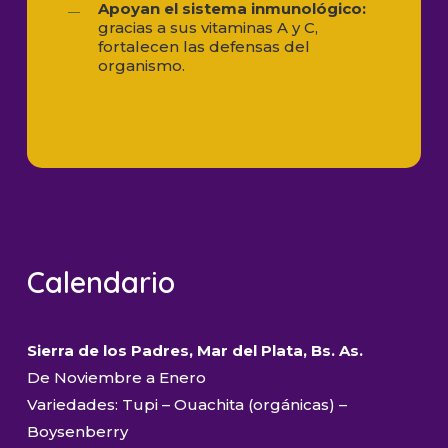
Apoyan el sistema inmunológico:
gracias a sus vitaminas A y C,
fortalecen las defensas del
organismo.
Calendario
Sierra de los Padres, Mar del Plata, Bs. As.
De Noviembre a Enero
Variedades: Tupi – Ouachita (orgánicas) –
Boysenberry