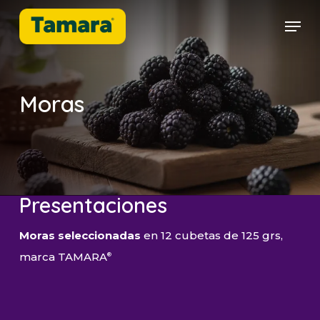
Skip
Men
to
Close
main
Menu
content
Moras
Presentaciones
Moras seleccionadas
en 12 cubetas de 125 grs,
marca TAMARA
®