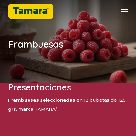
Skip
Men
to
Close
main
Menu
content
Frambuesas
Presentaciones
Frambuesas seleccionadas
en 12 cubetas de 125
grs, marca TAMARA
®